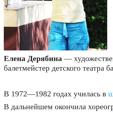
Елена Дерябина
— художествен
балетмейстер детского театра б
В 1972—1982 годах училась в
ш
В дальнейшем окончила хорео