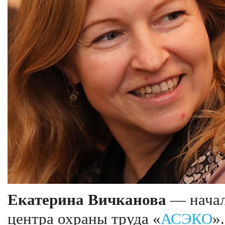
Екатерина Вичканова
— начал
центра охраны труда «
АСЭКО
».