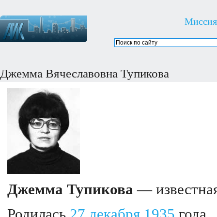
Миссия
Джемма Вячеславовна Тупикова
Джемма Тупикова
— известная
Родилась
27 декабря
1935
года.