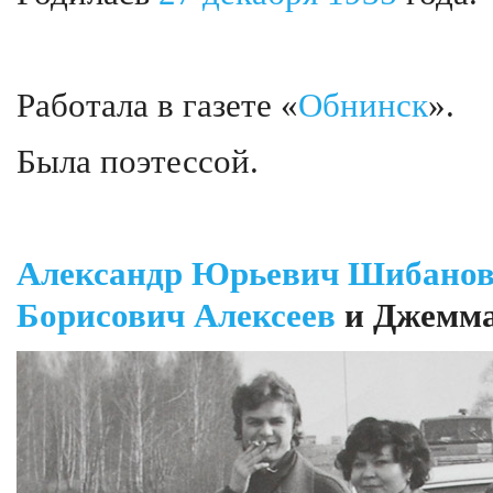
Работала в газете «
Обнинск
».
Была поэтессой.
Александр Юрьевич Шибано
Борисович Алексеев
и Джемма