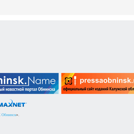
 Обнинск
».