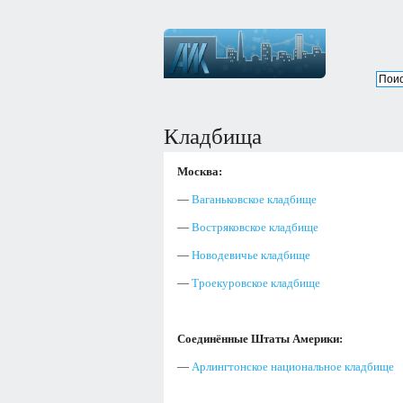
Кладбища
Москва:
—
Ваганьковское кладбище
—
Востряковское кладбище
—
Новодевичье кладбище
—
Троекуровское кладбище
Соединённые Штаты Америки:
—
Арлингтонское национальное кладбище