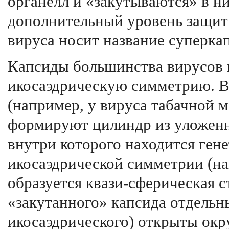
органелл и «закутываются» в ни
дополнительный уровень защит
вируса носит название суперка
Капсиды большинства вирусов
икосаэдрическую симметрию. В
(например, у вируса табачной м
формируют цилиндр из уложенн
внутри которого находится гене
икосаэдрической симметрии (на
образуется квази-сферическая с
«закутанного» капсида отдельн
икосаэдрического) открыты окр