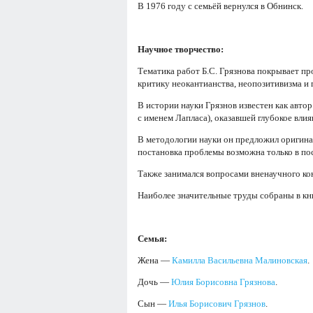
В 1976 году с семьёй вернулся в Обнинск.
Научное творчество:
Тематика работ Б.С. Грязнова покрывает п
критику неокантианства, неопозитивизма и
В истории науки Грязнов известен как авт
с именем Лапласа), оказавшей глубокое влия
В методологии науки он предложил оригинал
постановка проблемы возможна только в по
Также занимался вопросами вненаучного ко
Наиболее значительные труды собраны в кн
Семья:
Жена —
Камилла Васильевна Малиновская
.
Дочь —
Юлия Борисовна Грязнова
.
Сын —
Илья Борисович Грязнов
.