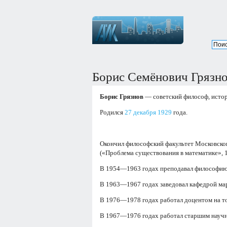
Борис Семёнович Грязн
Борис Грязнов
— советский философ, истор
Родился
27 декабря
1929
года.
Окончил философский факультет Московског
(«Проблема существования в математике», 1
В 1954—1963 годах преподавал философию 
В 1963—1967 годах заведовал кафедрой ма
В 1976—1978 годах работал доцентом на то
В 1967—1976 годах работал старшим научны