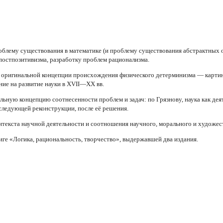
роблему существования в математике (и проблему существования абстрактных о
 постпозитивизма, разработку проблем рационализма.
ор оригинальной концепции происхождения физического детерминизма — карти
ние на развитие науки в XVII—XX вв.
ьную концепцию соотнесенности проблем и задач: по Грязнову, наука как деят
следующей реконструкции, после её решения.
нтекста научной деятельности и соотношения научного, морального и художес
иге «Логика, рациональность, творчество», выдержавшей два издания.