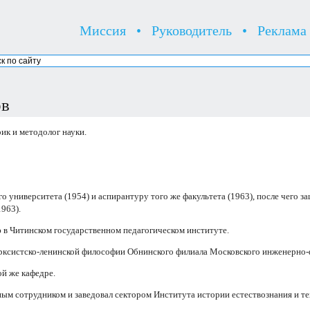
Миссия
•
Руководитель
•
Реклама
ов
ик и методолог науки.
о университета (1954) и аспирантуру того же факультета (1963), после чего 
963).
в Читинском государственном педагогическом институте.
рксистско-ленинской философии Обнинского филиала Московского инженерно-ф
й же кафедре.
м сотрудником и заведовал сектором Института истории естествознания и т