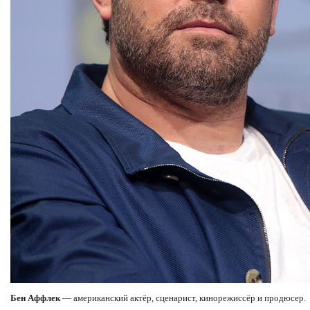
Бен Аффлек
— американский актёр, сценарист, кинорежиссёр и продюсер.