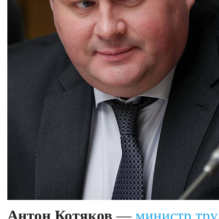
Антон Котяков
—
министр тру