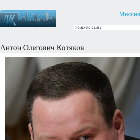
Миссия
Антон Олегович Котяков