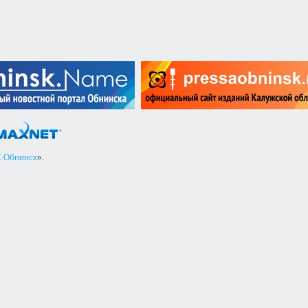
 Обнинск
».