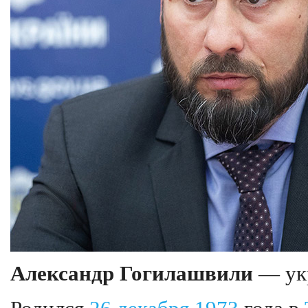
Александр Гогилашвили
— укр