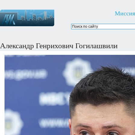
Миссия
Александр Генрихович Гогилашвили